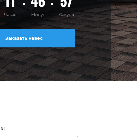
11
46
55
Часов
Минут
Секунд
Заказать навес
лет