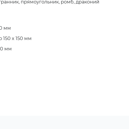
гранник, прямоугольник, ромб, драконий
50 мм
о 150 x 150 мм
 80 мм