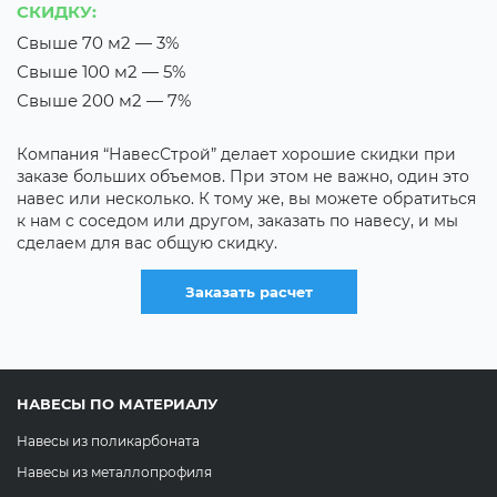
СКИДКУ:
С
Свыше 70 м2 — 3%
В
Свыше 100 м2 — 5%
Т
Свыше 200 м2 — 7%
Е
н
Компания “НавесСтрой” делает хорошие скидки при
х
заказе больших объемов. При этом не важно, один это
д
навес или несколько. К тому же, вы можете обратиться
с
к нам с соседом или другом, заказать по навесу, и мы
сделаем для вас общую скидку.
Заказать расчет
НАВЕСЫ ПО МАТЕРИАЛУ
Навесы из поликарбоната
Навесы из металлопрофиля