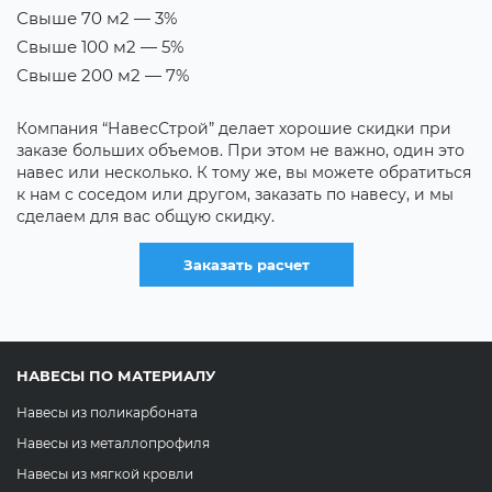
Свыше 70 м2 — 3%
В
Свыше 100 м2 — 5%
Т
Свыше 200 м2 — 7%
Е
н
Компания “НавесСтрой” делает хорошие скидки при
х
заказе больших объемов. При этом не важно, один это
д
навес или несколько. К тому же, вы можете обратиться
с
к нам с соседом или другом, заказать по навесу, и мы
сделаем для вас общую скидку.
Заказать расчет
НАВЕСЫ ПО МАТЕРИАЛУ
Навесы из поликарбоната
Навесы из металлопрофиля
Навесы из мягкой кровли